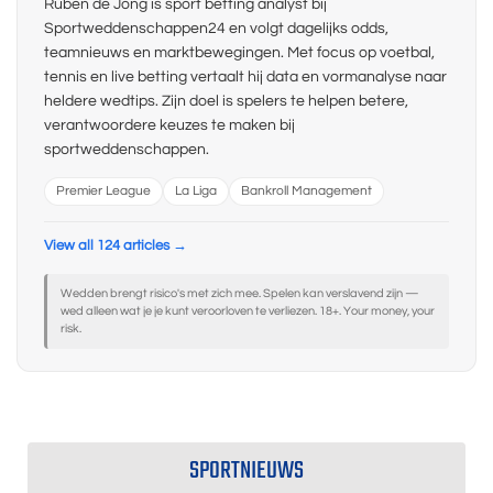
Ruben de Jong is sport betting analyst bij
Sportweddenschappen24 en volgt dagelijks odds,
teamnieuws en marktbewegingen. Met focus op voetbal,
tennis en live betting vertaalt hij data en vormanalyse naar
heldere wedtips. Zijn doel is spelers te helpen betere,
verantwoordere keuzes te maken bij
sportweddenschappen.
Premier League
La Liga
Bankroll Management
View all 124 articles →
Wedden brengt risico's met zich mee. Spelen kan verslavend zijn —
wed alleen wat je je kunt veroorloven te verliezen. 18+. Your money, your
risk.
SPORTNIEUWS