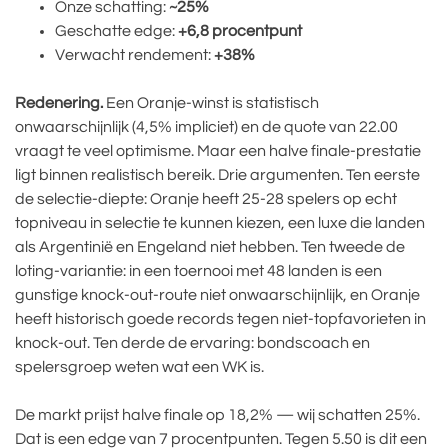
Onze schatting:
~25%
Geschatte edge:
+6,8 procentpunt
Verwacht rendement:
+38%
Redenering.
Een Oranje-winst is statistisch
onwaarschijnlijk (4,5% impliciet) en de quote van 22.00
vraagt te veel optimisme. Maar een halve finale-prestatie
ligt binnen realistisch bereik. Drie argumenten. Ten eerste
de selectie-diepte: Oranje heeft 25-28 spelers op echt
topniveau in selectie te kunnen kiezen, een luxe die landen
als Argentinië en Engeland niet hebben. Ten tweede de
loting-variantie: in een toernooi met 48 landen is een
gunstige knock-out-route niet onwaarschijnlijk, en Oranje
heeft historisch goede records tegen niet-topfavorieten in
knock-out. Ten derde de ervaring: bondscoach en
spelersgroep weten wat een WK is.
De markt prijst halve finale op 18,2% — wij schatten 25%.
Dat is een edge van 7 procentpunten. Tegen 5.50 is dit een