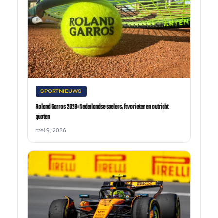
SPORTNIEUWS
Roland Garros 2026: Nederlandse spelers, favorieten en outright
quoten
mei 9, 2026