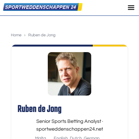
Home
›
Ruben de Jong
Ruben de Jong
Senior Sports Betting Analyst ·
sportweddenschappen24.net
Malta
English, Dutch, German