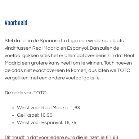
Voorbeeld
Stel dat er in de Spaanse La Liga een wedstrijd plaats
vindt tussen Real Madrid en Espanyol. Dan zullen de
voetbal gokken sites het er allemaal over eens zijn dat Real
Madrid een grotere kans heeft om te winnen. Toch hoeven
de odds niet exact overeen te komen, dus laten we TOTO
vergelijken met een andere voetbal goksite.
De odds van TOTO:
Winst voor Real Madrid: 1,63
Gelijkspel: 10,90
Winst voor Espanyol: 16,75
Dit houdt in dat voor iedere euro die je inzet, je €1,63