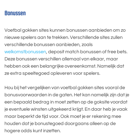
Bonussen
Voetbal gokken sites kunnen bonussen aanbieden om zo
nieuwe spelers aan te trekken. Verschillende sites zullen
verschillende bonussen aanbieden, zoals
welkomstbonussen
, deposit match bonussen of free bets.
Deze bonussen verschillen allemaal van elkaar, maar
hebben ook een belangrijke overeenkomst. Namelijk dat
ze extra speeltegoed opleveren voor spelers.
Hou bij het vergelijken van voetbal gokken sites vooral de
bonusvoorwaarden in de gaten. Het kan namelijk zijn dat je
een bepaald bedrag in moet zetten op de goksite voordat
je eventuele winsten uitgekeerd krijgt. En daar heb je vaak
maar beperkt de tijd voor. Ook moet je er rekening mee
houden dat je bonustegoed doorgaans alleen op de
hogere odds kunt inzetten.