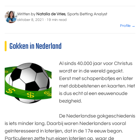
Written by
Natalia de Vries
, Sports Betting Analyst
oktober 8, 2021 · 19 min read
Profile →
Gokken in Nederland
Al sinds 40.000 jaar voor Christus
wordt er in de wereld gegokt.
Eerst met schapenbotjes en later
met dobbelstenen en kaarten. Het
is dus echt al een eeuwenoude
bezigheid.
De Nederlandse gokgeschiedenis
is iets minder lang. Daarbij waren Nederlanders vooral
geïnteresseerd in loterijen, dat in de 17e eeuw begon.
Particulieren zette hun eigen loterijen op, waar de