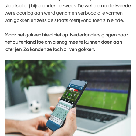
staatsloterij bijna onder bezweek. De wet die na de tweede
wereldoorlog aan werd genomen verbood alle vormen
van gokken en zelfs de staatsloterij vond toen zijn einde.
Maar het gokken hield niet op. Nederlanders gingen naar
het buitenland toe om alsnog mee te kunnen doen aan
loterijen. Zo konden ze toch blijven gokken.