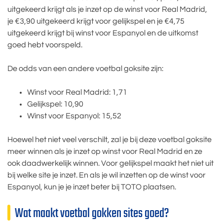
uitgekeerd krijgt als je inzet op de winst voor Real Madrid,
je €3,90 uitgekeerd krijgt voor gelijkspel en je €4,75
uitgekeerd krijgt bij winst voor Espanyol en de uitkomst
goed hebt voorspeld.
De odds van een andere voetbal goksite zijn:
Winst voor Real Madrid: 1,71
Gelijkspel: 10,90
Winst voor Espanyol: 15,52
Hoewel het niet veel verschilt, zal je bij deze voetbal goksite
meer winnen als je inzet op winst voor Real Madrid en ze
ook daadwerkelijk winnen. Voor gelijkspel maakt het niet uit
bij welke site je inzet. En als je wil inzetten op de winst voor
Espanyol, kun je je inzet beter bij TOTO plaatsen.
Wat maakt voetbal gokken sites goed?