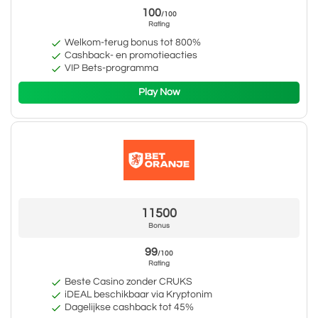
100
/100
Rating
Welkom-terug bonus tot 800%
Cashback- en promotieacties
VIP Bets-programma
Play Now
11500
Bonus
99
/100
Rating
Beste Casino zonder CRUKS
iDEAL beschikbaar via Kryptonim
Dagelijkse cashback tot 45%