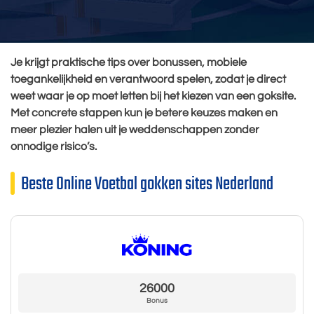
Je krijgt praktische tips over bonussen, mobiele
toegankelijkheid en verantwoord spelen, zodat je direct
weet waar je op moet letten bij het kiezen van een goksite.
Met concrete stappen kun je betere keuzes maken en
meer plezier halen uit je weddenschappen zonder
onnodige risico’s.
Beste Online Voetbal gokken sites Nederland
26000
Bonus