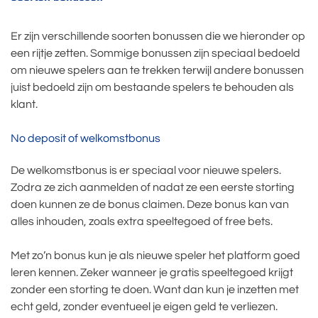
Er zijn verschillende soorten bonussen die we hieronder op
een rijtje zetten. Sommige bonussen zijn speciaal bedoeld
om nieuwe spelers aan te trekken terwijl andere bonussen
juist bedoeld zijn om bestaande spelers te behouden als
klant.
No deposit of welkomstbonus
De welkomstbonus is er speciaal voor nieuwe spelers.
Zodra ze zich aanmelden of nadat ze een eerste storting
doen kunnen ze de bonus claimen. Deze bonus kan van
alles inhouden, zoals extra speeltegoed of free bets.
Met zo’n bonus kun je als nieuwe speler het platform goed
leren kennen. Zeker wanneer je gratis speeltegoed krijgt
zonder een storting te doen. Want dan kun je inzetten met
echt geld, zonder eventueel je eigen geld te verliezen.