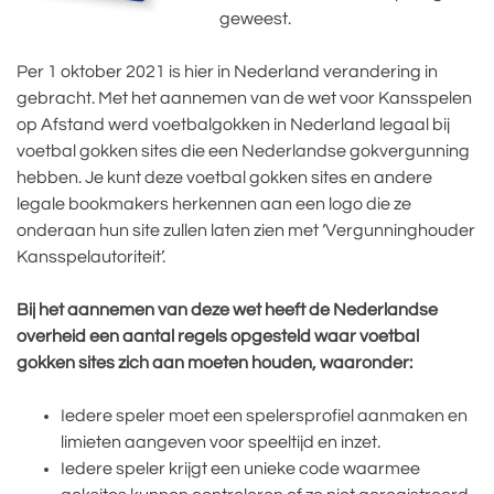
geweest.
Per 1 oktober 2021 is hier in Nederland verandering in
gebracht. Met het aannemen van de wet voor Kansspelen
op Afstand werd voetbalgokken in Nederland legaal bij
voetbal gokken sites die een Nederlandse gokvergunning
hebben. Je kunt deze voetbal gokken sites en andere
legale bookmakers herkennen aan een logo die ze
onderaan hun site zullen laten zien met ‘Vergunninghouder
Kansspelautoriteit’.
Bij het aannemen van deze wet heeft de Nederlandse
overheid een aantal regels opgesteld waar voetbal
gokken sites zich aan moeten houden, waaronder:
Iedere speler moet een spelersprofiel aanmaken en
limieten aangeven voor speeltijd en inzet.
Iedere speler krijgt een unieke code waarmee