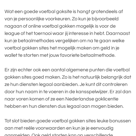
Wat een goede voetbal goksite is hangt grotendeels af
van je persoonlijke voorkeuren. Zo kun je bijvoorbeeld
nagaan of online voetbal gokken mogelijk is voor de
league of het toernooi waar jij interesse in hebt. Daarnaast
kun je betaalmethodes vergelijken om na te gaan welke
voetbal gokken sites het mogelijk maken om geld in je
wallet te storten met jouw favoriete betaalmethode.
Er zijn echter ook een aantal algemene punten die voetbal
gokken sites goed maken. Zo is het natuurlijk belangrijk dat
ze hun diensten legaal aanbieden. Je kunt dit controleren
door hun naam in te voeren in de kansspelwijzer. Er zal dan
naar voren komen of ze een Nederlandse goklicentie
hebben en hun diensten dus legaal aan mogen bieden.
Tot slot bieden goede voetbal gokken sites leuke bonussen
aan met reële voorwaarden en kun je je eenvoudig
aanmelden. Ook geld storten kan op verschillende