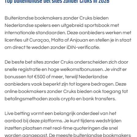
Top buitenlandse bet sites zonder Cruks in 2026
Buitenlandse bookmakers zonder Cruks bieden
Nederlandse spelers een uitgebreid sportsbook met
internationale standaarden. Deze aanbieders werken met
licenties uit Curaçao, Malta of Anjouan en stellen je in staat
om direct te wedden zonder iDIN-verificatie.
De beste bet sites zonder Cruks onderscheiden zich door
snelle registratie en hoge welkomstbonussen. Je vindt er
bonussen tot €500 of meer, terwijl Nederlandse
aanbieders vaak beperkt zijn tot lagere bedragen. Deze
online bookmakers zonder Cruks bieden ook toegang tot
betalingsmethoden zoals crypto en bank transfers.
Live betting vormt een belangrijk onderdeel van het
aanbod bij deze platforms. Je kunt tijdens wedstrijden
inzetten plaatsen met real-time quoteringen die snel
worden aangepast. De meeste buitenlandse bookmakers