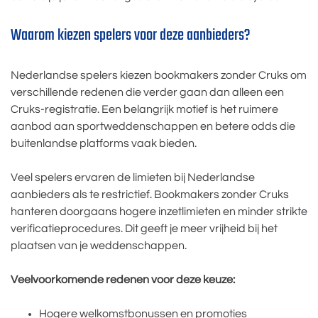
Waarom kiezen spelers voor deze aanbieders?
Nederlandse spelers kiezen bookmakers zonder Cruks om
verschillende redenen die verder gaan dan alleen een
Cruks-registratie. Een belangrijk motief is het ruimere
aanbod aan sportweddenschappen en betere odds die
buitenlandse platforms vaak bieden.
Veel spelers ervaren de limieten bij Nederlandse
aanbieders als te restrictief. Bookmakers zonder Cruks
hanteren doorgaans hogere inzetlimieten en minder strikte
verificatieprocedures. Dit geeft je meer vrijheid bij het
plaatsen van je weddenschappen.
Veelvoorkomende redenen voor deze keuze:
Hogere welkomstbonussen en promoties