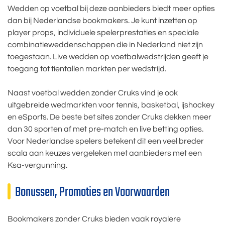
Wedden op voetbal bij deze aanbieders biedt meer opties
dan bij Nederlandse bookmakers. Je kunt inzetten op
player props, individuele spelerprestaties en speciale
combinatieweddenschappen die in Nederland niet zijn
toegestaan. Live wedden op voetbalwedstrijden geeft je
toegang tot tientallen markten per wedstrijd.
Naast voetbal wedden zonder Cruks vind je ook
uitgebreide wedmarkten voor tennis, basketbal, ijshockey
en eSports. De beste bet sites zonder Cruks dekken meer
dan 30 sporten af met pre-match en live betting opties.
Voor Nederlandse spelers betekent dit een veel breder
scala aan keuzes vergeleken met aanbieders met een
Ksa-vergunning.
Bonussen, Promoties en Voorwaarden
Bookmakers zonder Cruks bieden vaak royalere