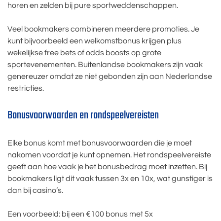
horen en zelden bij pure sportweddenschappen.
Veel bookmakers combineren meerdere promoties. Je
kunt bijvoorbeeld een welkomstbonus krijgen plus
wekelijkse free bets of odds boosts op grote
sportevenementen. Buitenlandse bookmakers zijn vaak
genereuzer omdat ze niet gebonden zijn aan Nederlandse
restricties.
Bonusvoorwaarden en rondspeelvereisten
Elke bonus komt met bonusvoorwaarden die je moet
nakomen voordat je kunt opnemen. Het rondspeelvereiste
geeft aan hoe vaak je het bonusbedrag moet inzetten. Bij
bookmakers ligt dit vaak tussen 3x en 10x, wat gunstiger is
dan bij casino’s.
Een voorbeeld: bij een €100 bonus met 5x