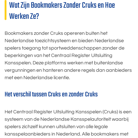
Wat Zijn Bookmakers Zonder Cruks en Hoe
Werken Ze?
Bookmakers zonder Cruks opereren buiten het
Nederlandse toezichtsysteem en bieden Nederlandse
spelers toegang tot sportweddenschappen zonder de
beperkingen van het Centraal Register Uitsluiting
Kansspelen. Deze platforms werken met buitenlandse
vergunningen en hanteren andere regels dan aanbieders
met een Nederlandse licentie.
Het verschil tussen Cruks en zonder Cruks
Het Centraal Register Uitsluiting Kansspelen (Cruks) is een
systeem van de Nederlandse Kansspelautoriteit waarbij
spelers zichzelf kunnen uitsluiten van alle legale
kansspelaanbieders in Nederland. Alle bookmakers met