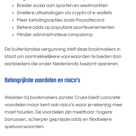
Breder scala aan sporten en wedmarkten
Snellere uitbetalingen via crypto of e-wallets
Meer betalingsopties zoals Paysafecard
Betere odds op populaire sportevenementen
Minder administratieve rompslomp
De buitenlandse vergunning stelt deze bookmakers in
staat om aantrekkelijkere voorwaarden te bieden dan
aanbieders die onder Nederlands toezicht opereren.
Belangrijkste voordelen en risico’s
Wedden bij bookmakers zonder Cruks biedt concrete
voordelen maar kent ook risico’s waar je rekening mee
moet houden. De voordelen zijn meetbaar: hogere
bonussen, scherper geprijsde odds en flexibelere
spelvoorwaarden.