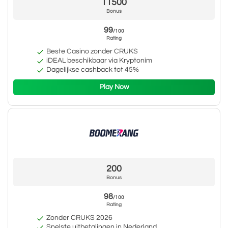
11500
Bonus
99
/100
Rating
Beste Casino zonder CRUKS
iDEAL beschikbaar via Kryptonim
Dagelijkse cashback tot 45%
Play Now
200
Bonus
98
/100
Rating
Zonder CRUKS 2026
Snelste uitbetalingen in Nederland