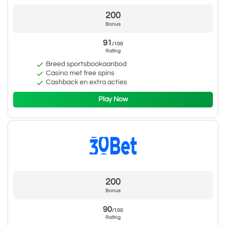
200
Bonus
91
/100
Rating
Breed sportsbookaanbod
Casino met free spins
Cashback en extra acties
Play Now
200
Bonus
90
/100
Rating