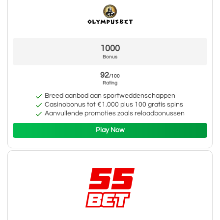
1000
Bonus
92
/100
Rating
Breed aanbod aan sportweddenschappen
Casinobonus tot €1.000 plus 100 gratis spins
Aanvullende promoties zoals reloadbonussen
Play Now