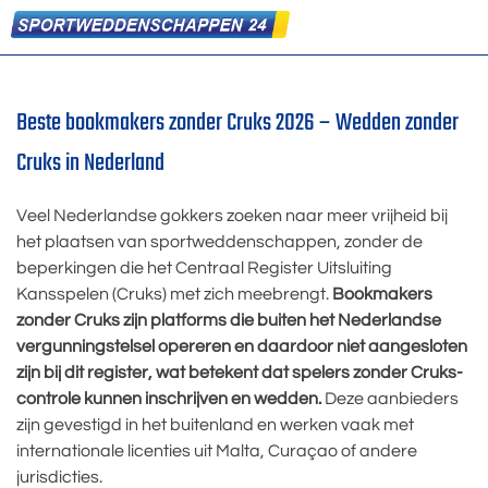
Beste bookmakers zonder Cruks 2026 – Wedden zonder
Cruks in Nederland
Veel Nederlandse gokkers zoeken naar meer vrijheid bij
het plaatsen van sportweddenschappen, zonder de
beperkingen die het Centraal Register Uitsluiting
Kansspelen (Cruks) met zich meebrengt.
Bookmakers
zonder Cruks zijn platforms die buiten het Nederlandse
vergunningstelsel opereren en daardoor niet aangesloten
zijn bij dit register, wat betekent dat spelers zonder Cruks-
controle kunnen inschrijven en wedden.
Deze aanbieders
zijn gevestigd in het buitenland en werken vaak met
internationale licenties uit Malta, Curaçao of andere
jurisdicties.