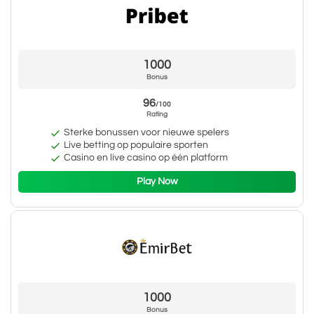
1000
Bonus
96
/100
Rating
Sterke bonussen voor nieuwe spelers
Live betting op populaire sporten
Casino en live casino op één platform
Play Now
1000
Bonus