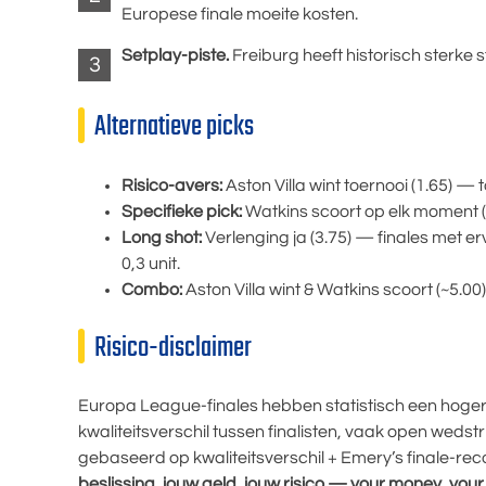
Europese finale moeite kosten.
Setplay-piste.
Freiburg heeft historisch sterke 
Alternatieve picks
Risico-avers:
Aston Villa wint toernooi (1.65) — t
Specifieke pick:
Watkins scoort op elk moment (2.7
Long shot:
Verlenging ja (3.75) — finales met er
0,3 unit.
Combo:
Aston Villa wint & Watkins scoort (~5.00
Risico-disclaimer
Europa League-finales hebben statistisch een hoge
kwaliteitsverschil tussen finalisten, vaak open wedst
gebaseerd op kwaliteitsverschil + Emery’s finale-re
beslissing, jouw geld, jouw risico — your money, your 