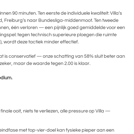
nen 90 minuten. Ten eerste de individuele kwaliteit: Villa’s
sd, Freiburg’s naar Bundesliga-middenmoot. Ten tweede
nnen, één verloren — een pijnlijk goed gemiddelde voor een
ingspel: tegen technisch superieure ploegen die ruimte
), wordt deze tactiek minder effectief.
at is conservatief — onze schatting van 58% sluit beter aan
et zeker, maar de waarde tegen 2.00 is klaar.
edium.
nale ooit, niets te verliezen, alle pressure op Villa —
ndfase met top-vier-doel kan fysieke pieper aan een