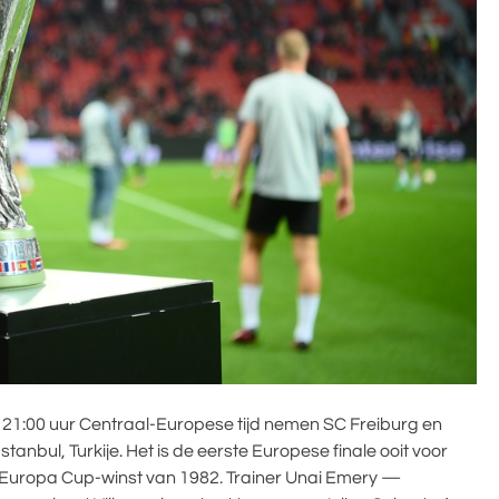
1:00 uur Centraal-Europese tijd nemen SC Freiburg en
Istanbul, Turkije. Het is de eerste Europese finale ooit voor
de Europa Cup-winst van 1982. Trainer Unai Emery —