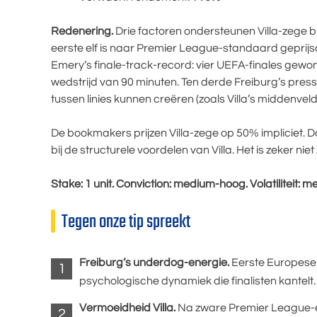
Redenering.
Drie factoren ondersteunen Villa-zege bin
eerste elf is naar Premier League-standaard geprij
Emery’s finale-track-record: vier UEFA-finales gewo
wedstrijd van 90 minuten. Ten derde Freiburg’s press
tussen linies kunnen creëren (zoals Villa’s middenveld
De bookmakers prijzen Villa-zege op 50% impliciet. D
bij de structurele voordelen van Villa. Het is zeker ni
Stake: 1 unit. Conviction: medium-hoog. Volatiliteit: m
Tegen onze tip spreekt
Freiburg’s underdog-energie.
Eerste Europese fi
psychologische dynamiek die finalisten kantelt.
Vermoeidheid Villa.
Na zware Premier League-ei