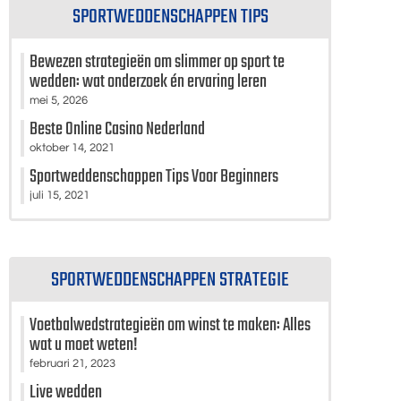
SPORTWEDDENSCHAPPEN TIPS
Bewezen strategieën om slimmer op sport te
wedden: wat onderzoek én ervaring leren
mei 5, 2026
Beste Online Casino Nederland
oktober 14, 2021
Sportweddenschappen Tips Voor Beginners
juli 15, 2021
SPORTWEDDENSCHAPPEN STRATEGIE
Voetbalwedstrategieën om winst te maken: Alles
wat u moet weten!
februari 21, 2023
Live wedden