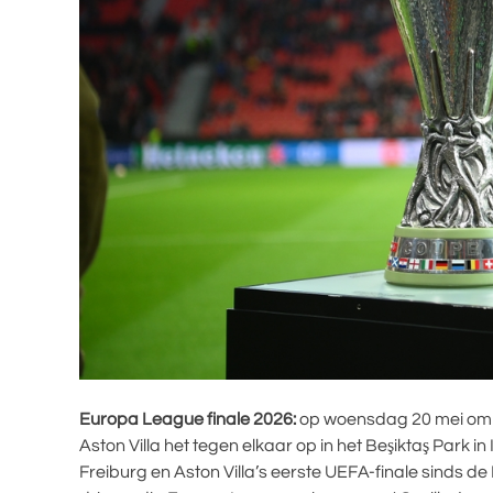
Europa League finale 2026:
op woensdag 20 mei om 2
Aston Villa het tegen elkaar op in het Beşiktaş Park in 
Freiburg en Aston Villa’s eerste UEFA-finale sinds 