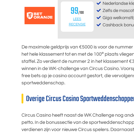
Nederlandse kl
99
Zelfs de mascott
/100
Giga welkomstbo
LEES
RECENSIE
Cashback bonus 
De maximale geldprijs van €5000 is voor de nummer 1 i
e
het hele klassement tot en met de 100
plaats vliege
staffel. Zo verdient de nummer 2 in het klassement 
winnen in de WK-challenge van Circus Casino. Voorspe
free bets op je casino account gestort, die vervolgen
sportweddenschap.
Overige Circus Casino Sportweddenschappe
Circus Casino heeft naast de WK Challenge nog an
petto. In de bonussectie van de sportweddenschappen
verdienen zijn voor nieuwe Circus spelers. Daarnaa