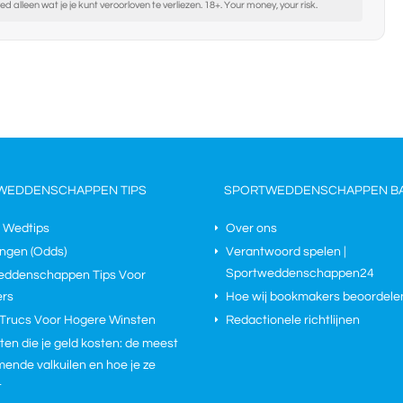
alleen wat je je kunt veroorloven te verliezen. 18+. Your money, your risk.
WEDDENSCHAPPEN TIPS
SPORTWEDDENSCHAPPEN BA
 Wedtips
Over ons
ngen (Odds)
Verantwoord spelen |
Sportweddenschappen24
eddenschappen Tips Voor
ers
Hoe wij bookmakers beoordele
 Trucs Voor Hogere Winsten
Redactionele richtlijnen
en die je geld kosten: de meest
ende valkuilen en hoe je ze
t