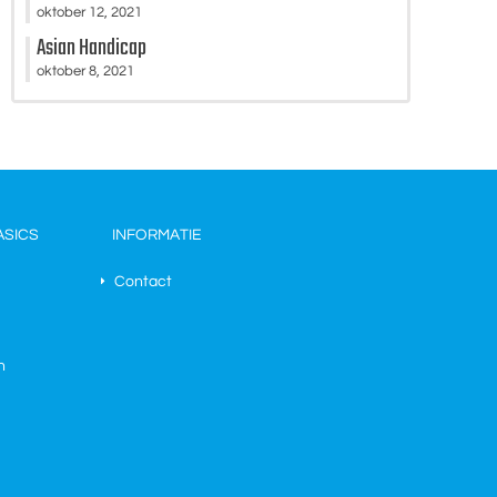
oktober 12, 2021
Asian Handicap
oktober 8, 2021
SICS
INFORMATIE
Contact
n