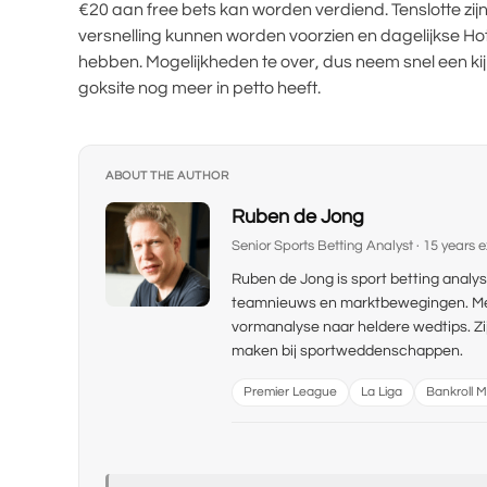
€20 aan free bets kan worden verdiend. Tenslotte zi
versnelling kunnen worden voorzien en dagelijkse H
hebben. Mogelijkheden te over, dus neem snel een kij
goksite nog meer in petto heeft.
ABOUT THE AUTHOR
Ruben de Jong
Senior Sports Betting Analyst · 15 years 
Ruben de Jong is sport betting analy
teamnieuws en marktbewegingen. Met fo
vormanalyse naar heldere wedtips. Zij
maken bij sportweddenschappen.
Premier League
La Liga
Bankroll