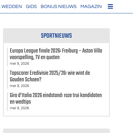
L WEDDEN
GIDS
BONUS NIEUWS
MAGAZIN
SPORTNIEUWS
Europa League finale 2026: Freiburg – Aston Villa
voorspelling, TV en quoten
mei 9, 2026
Topscorer Eredivisie 2025/26: wie wint de
Gouden Schoen?
mei 9, 2026
Giro d’Italia 2026 eindstand: roze trui kandidaten
en wedtips
mei 9, 2026