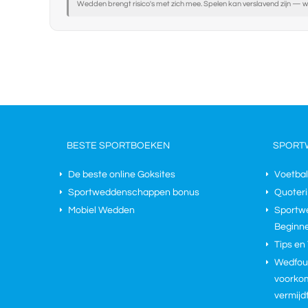
Wedden brengt risico's met zich mee. Spelen kan verslavend zijn — wed 
BESTE SPORTBOEKEN
SPORT
De beste online Goksites
Voetbal
Sportweddenschappen bonus
Quoteri
Mobiel Wedden
Sportw
Beginn
Tips en
Wedfout
voorkom
vermijd