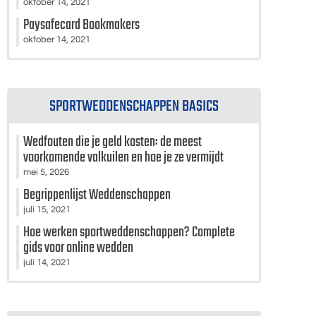
oktober 14, 2021
Paysafecard Bookmakers
oktober 14, 2021
SPORTWEDDENSCHAPPEN BASICS
Wedfouten die je geld kosten: de meest
voorkomende valkuilen en hoe je ze vermijdt
mei 5, 2026
Begrippenlijst Weddenschappen
juli 15, 2021
Hoe werken sportweddenschappen? Complete
gids voor online wedden
juli 14, 2021