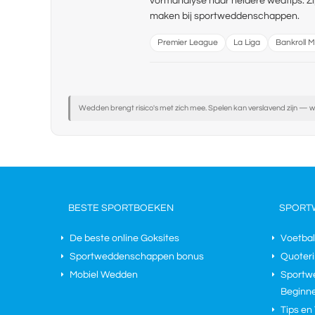
vormanalyse naar heldere wedtips. Zij
maken bij sportweddenschappen.
Premier League
La Liga
Bankroll
Wedden brengt risico's met zich mee. Spelen kan verslavend zijn — wed 
BESTE SPORTBOEKEN
SPORT
De beste online Goksites
Voetbal
Sportweddenschappen bonus
Quoteri
Mobiel Wedden
Sportw
Beginn
Tips en