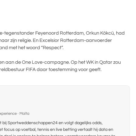
e-tegenstander Feyenoord Rotterdam, Orkun Kökcü, had
aar zijn religie. En Excelsior Rotterdam-aanvoerder
and met het woord “Respect”.
men aan de One Love-campagne. Op het WK in Qatar zou
 wereldbestuur FIFA daar toestemming voor geeft.
experience · Malta
st bij Sportweddenschappen24 en volgt dagelijks odds,
cus op voetbal, tennis en live betting vertaalt hij data en