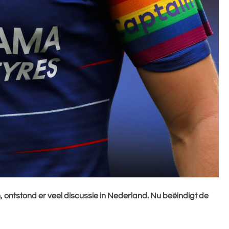
, ontstond er veel discussie in Nederland. Nu beëindigt de