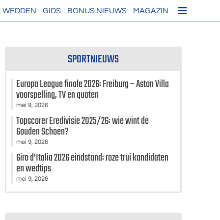
L WEDDEN
GIDS
BONUS NIEUWS
MAGAZIN
SPORTNIEUWS
Europa League finale 2026: Freiburg – Aston Villa
voorspelling, TV en quoten
mei 9, 2026
Topscorer Eredivisie 2025/26: wie wint de
Gouden Schoen?
mei 9, 2026
Giro d’Italia 2026 eindstand: roze trui kandidaten
en wedtips
mei 9, 2026